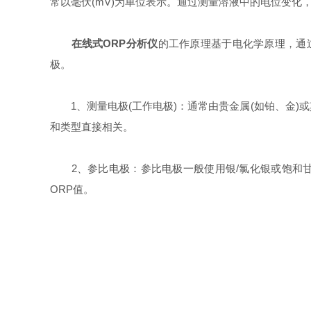
常以毫伏(mV)为单位表示。通过测量溶液中的电位变化
在线式ORP分析仪
的工作原理基于电化学原理，通
极。
1、测量电极(工作电极)：通常由贵金属(如铂、金)
和类型直接相关。
2、参比电极：参比电极一般使用银/氯化银或饱和甘汞
ORP值。